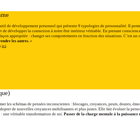
mme
outil de développement personnel qui présente 9 typologies de personnalité. Il per
et de développer la connexion à notre être intérieur véritable. En prenant conscienc
çon appropriée : changer ses comportements en fonction des situations. C’est un out
ndre les autres.
»
ns
ici
.
que)
mer les schémas de pensées inconscientes : blocages, croyances, peurs, doutes, émo
’adopter de nouvelles croyances mobilisantes et plus justes. Elle fait évoluer la pers
 : une véritable transformation de soi.
Passer de la charge mentale à la puissance 