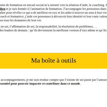
e de formation en travail social m’a orienté vers la relation d’aide, le coaching. J
dien
et je suis formée à l’animation de formation. J’accompagne les personnes dans
tre pour révéler ce qui a de meilleur en eux et les aider à trouver un sens à leur vie
ach et formatrice, j’aide ces personnes à découvrir leur identité et leur vraie valeur
ns tous les domaines de leur vie.
e en soi, l’affirmation de soi, la responsabilité, la résolution de problèmes, …
des leaders de demain : qu’ils deviennent la meilleure version d’eux même et qu’ils 
Ma boîte à outils
es accompagnements, je me suis rendue compte que l’estime de soi passe par l’amour 
 qu’essentiel pour pouvoir impacter et contribuer dans ce monde
.