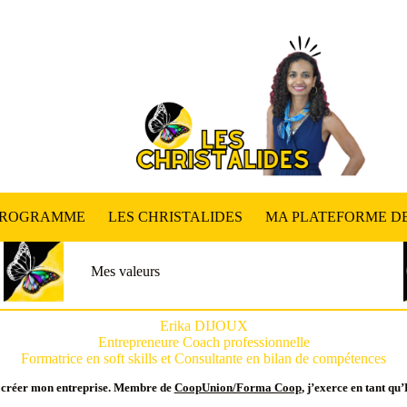
PROGRAMME
LES CHRISTALIDES
MA PLATEFORME DE
Mes valeurs
Erika DIJOUX
Entrepreneure Coach professionnelle
Formatrice en soft skill
s et Consultante en bilan de compétences
de créer mon entreprise. Membre de
CoopUnion/Forma Coop
, j’exerce en tant q