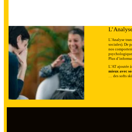
L’Analyse
L’Analyse tran
sociales). De p
nos comportemen
psychologiqu
Plus d’inform
L’AT ajoutée à
mieux avec soi
… des softs ski